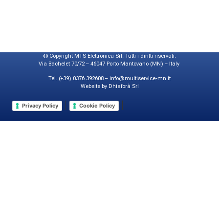
© Copyright MTS Elettronica Srl. Tutti i diritti riservati.
Via Bachelet 70/72 – 46047 Porto Mantovano (MN) – Italy
Tel. (+39) 0376 392608 – info@multiservice-mn.it
Website by Dhiaforà Srl
|
|
Privacy Policy
Cookie Policy