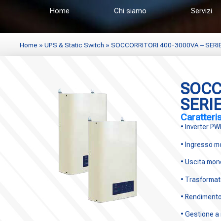
Home
Chi siamo
Servizi
Home
»
UPS & Static Switch
»
SOCCORRITORI 400-3000VA – SERIE
SOCC
SERI
Caratteris
• Inverter P
• Ingresso 
• Uscita mon
• Trasformato
• Rendiment
• Gestione a