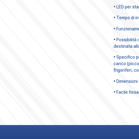
• LED per st
• Tempo di in
• Funzionam
• Possibilit
destinata al
• Specifico p
carico (picco
frigoriferi, c
• Dimensioni
• Facile fiss