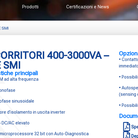
Prodotti
Certificazioni e News
 SMI
ORRITORI 400-3000VA –
Opziona
• Contatto
E SMI
immediat
tiche principali
• Possibi
WM ad alta frequenza
• Autospe
monofase
(sensing 
ofase sinusoidale
• Possibi
re d’isolamento in uscita inverter
Docume
o DC/AC elevato
Spe
 microprocessore 32 bit con Auto-Diagnostica
Dep