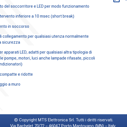
ato del soccorritore e LED per modo funzionamento
tervento inferiore a 10 msec (short break)
ento in soccorso
à di collegamento per qualsiasi utenza normalmente
la sicurezza
er apparati LED, adatti per qualsiasi altra tipologia di
le pompe, motori, luci anche lampade rifasate, piccoli
ondizionatori)
 compatte e ridotte
aggio a muro
© Copyright MTS Elettronica Srl. Tutti i diritti riservati.
Via Bachelet 70/72 – 46047 Porto Mantovano (MN) – Italy