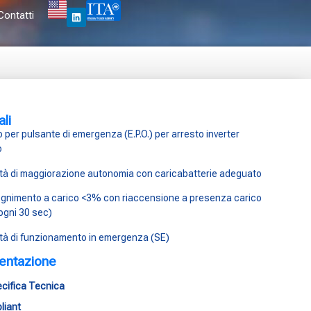
Contatti
li
 per pulsante di emergenza (E.P.O.) per arresto inverter
o
lità di maggiorazione autonomia con caricabatterie adeguato
gnimento a carico <3% con riaccensione a presenza carico
ogni 30 sec)
lità di funzionamento in emergenza (SE)
ntazione
cifica Tecnica
liant